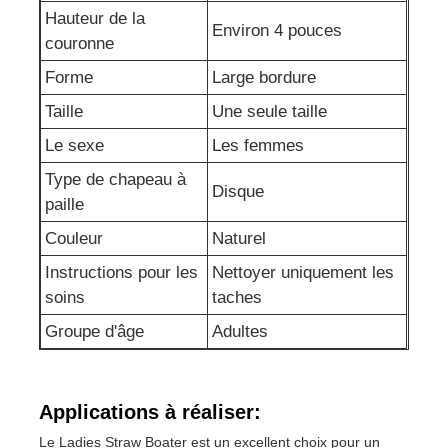
Hauteur de la
Environ 4 pouces
couronne
Visite d'usine
Forme
Large bordure
Taille
Une seule taille
Contactez-nous
Le sexe
Les femmes
Type de chapeau à
nouvelles
Disque
paille
Couleur
Naturel
Cas
Instructions pour les
Nettoyer uniquement les
soins
taches
Demandez une citation
Groupe d'âge
Adultes
Les guêtres sans couture des femmes
Applications à réaliser:
L'ouatine des femmes a rayé des guêtres
Le Ladies Straw Boater est un excellent choix pour un