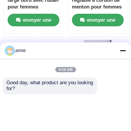
large bord avec ruban
réglable à cordon de
pour femmes
menton pour femmes
envoyer une
envoyer une
demande
demande
anne
6:16 AM
Good day, what product are you looking 
for?
Chapeau naturel de
Un élégant chapeau
paille pour femmes à
de paille rond de 15
large bord
cm avec ruban
envoyer une
envoyer une