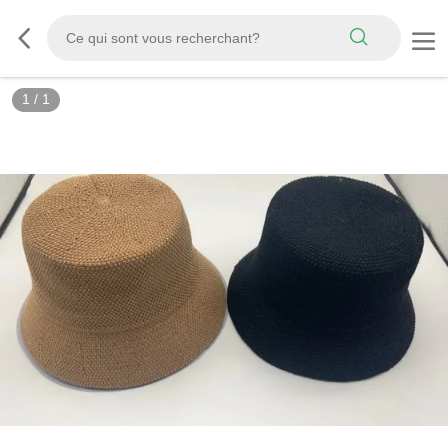
1
/
1