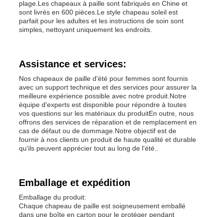
plage.Les chapeaux à paille sont fabriqués en Chine et
sont livrés en 600 pièces.Le style chapeau soleil est
parfait pour les adultes et les instructions de soin sont
Bonnets en tricot populaires
simples, nettoyant uniquement les endroits.
Foulard silencieux pour femme
Assistance et services:
Nos chapeaux de paille d'été pour femmes sont fournis
Gants de ski imperméabilisants
avec un support technique et des services pour assurer la
meilleure expérience possible avec notre produit.Notre
équipe d'experts est disponible pour répondre à toutes
vos questions sur les matériaux du produitEn outre, nous
Gants tricotés pour l'hiver
offrons des services de réparation et de remplacement en
cas de défaut ou de dommage.Notre objectif est de
fournir à nos clients un produit de haute qualité et durable
qu'ils peuvent apprécier tout au long de l'été..
Emballage et expédition
Emballage du produit:
Chaque chapeau de paille est soigneusement emballé
dans une boîte en carton pour le protéger pendant