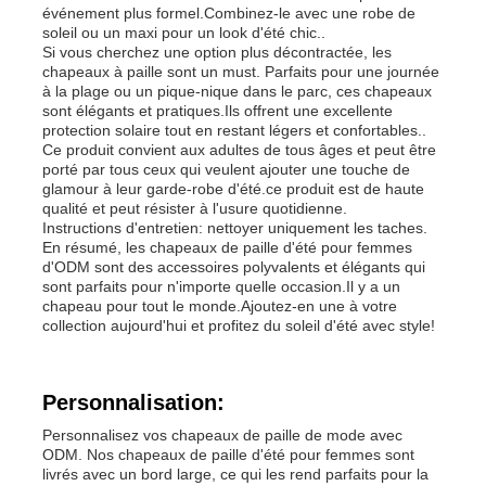
événement plus formel.Combinez-le avec une robe de
soleil ou un maxi pour un look d'été chic..
Si vous cherchez une option plus décontractée, les
Legging Spandex Femme
chapeaux à paille sont un must. Parfaits pour une journée
à la plage ou un pique-nique dans le parc, ces chapeaux
sont élégants et pratiques.Ils offrent une excellente
Guêtres colorées de yoga
protection solaire tout en restant légers et confortables..
Ce produit convient aux adultes de tous âges et peut être
porté par tous ceux qui veulent ajouter une touche de
glamour à leur garde-robe d'été.ce produit est de haute
Entraîneur Socks de sports
qualité et peut résister à l'usure quotidienne.
Instructions d'entretien: nettoyer uniquement les taches.
En résumé, les chapeaux de paille d'été pour femmes
les chaussettes des hommes géniaux
d'ODM sont des accessoires polyvalents et élégants qui
sont parfaits pour n'importe quelle occasion.Il y a un
chapeau pour tout le monde.Ajoutez-en une à votre
collection aujourd'hui et profitez du soleil d'été avec style!
Les chaussettes de fantaisie des femmes
Personnalisation:
Chaussettes douces et confortables
Personnalisez vos chapeaux de paille de mode avec
ODM. Nos chapeaux de paille d'été pour femmes sont
Chapeaux de paille d'été pour femmes
livrés avec un bord large, ce qui les rend parfaits pour la