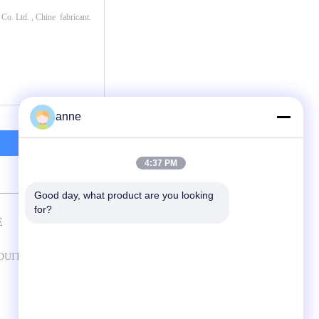
anne
4:37 PM
Good day, what product are you looking 
for?
E
CONTACTEZ-NOUS
Shanghai Antec Accessory Co. Ltd.
DUITS
RM203, C DE CONSTRUCTION,
NO.50, LANE2080, LIANHUA RD,
SECTEUR DE MINHANG,