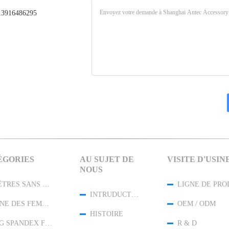
3916486295
ÉGORIES
AU SUJET DE
VISITE D'USIN
NOUS
LES GUÊTRES SANS COUTURE DES FEMMES
LIGNE DE PRO
INTRUDUCTION
L'OUATINE DES FEMMES A RAYÉ DES GUÊTRES
OEM / ODM
HISTOIRE
LEGGING SPANDEX FEMME
R & D