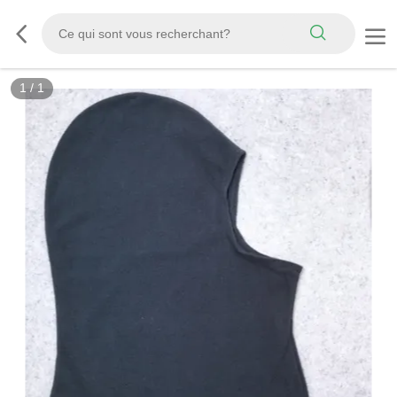
1
/
1