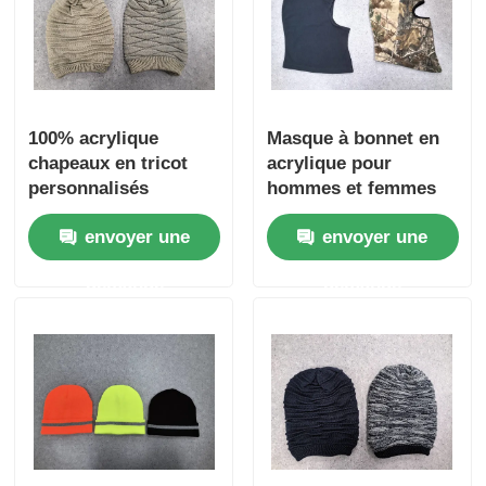
100% acrylique
Masque à bonnet en
chapeaux en tricot
acrylique pour
personnalisés
hommes et femmes
chapeaux en tricot en
envoyer une
envoyer une
blanc couleur solide
chapeau chaud
demande
demande
hivernal