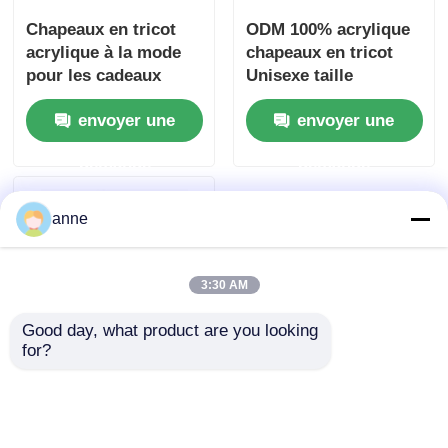
Chapeaux en tricot
ODM 100% acrylique
acrylique à la mode
chapeaux en tricot
pour les cadeaux
Unisexe taille
promotionnels
personnalisée
envoyer une
envoyer une
demande
demande
anne
3:30 AM
Good day, what product are you looking 
for?
La couleur de
mélange Shinny le fil
populaire tricotent