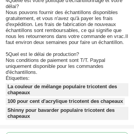
4Quelle est votre politique d'échantillonnage et votre
délai?
Nous pouvons fournir des échantillons disponibles
Legging Spandex Femme
gratuitement, et vous n'avez qu'à payer les frais
d'expédition. Les frais de fabrication de nouveaux
échantillons sont remboursables, ce qui signifie que
Guêtres colorées de yoga
nous les retournerons dans votre commande en vrac.Il
faut environ deux semaines pour faire un échantillon.
Entraîneur Socks de sports
5Quel est le délai de production?
Nos conditions de paiement sont T/T. Paypal
uniquement disponible pour les commandes
d'échantillons.
les chaussettes des hommes géniaux
Étiquettes:
La couleur de mélange populaire tricotent des
Les chaussettes de fantaisie des femmes
chapeaux
100 pour cent d'acrylique tricotent des chapeaux
Shinny pour bavarder populaire tricotent des
Chaussettes douces et confortables
chapeaux
Chapeaux de paille d'été pour femmes