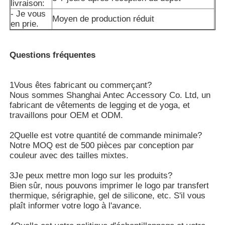
livraison:
- Je vous
Moyen de production réduit
en prie.
Visite d'usine
Questions fréquentes
Contactez-nous
1Vous êtes fabricant ou commerçant?
nouvelles
Nous sommes Shanghai Antec Accessory Co. Ltd, un
fabricant de vêtements de legging et de yoga, et
travaillons pour OEM et ODM.
Cas
2Quelle est votre quantité de commande minimale?
Notre MOQ est de 500 pièces par conception par
couleur avec des tailles mixtes.
Demandez une citation
3Je peux mettre mon logo sur les produits?
Bien sûr, nous pouvons imprimer le logo par transfert
Les guêtres sans couture des femmes
thermique, sérigraphie, gel de silicone, etc. S'il vous
plaît informer votre logo à l'avance.
L'ouatine des femmes a rayé des guêtres