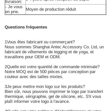
livraison:
- Je vous
Moyen de production réduit
en prie.
Visite d'usine
Questions fréquentes
Contactez-nous
1Vous êtes fabricant ou commerçant?
nouvelles
Nous sommes Shanghai Antec Accessory Co. Ltd, un
fabricant de vêtements de legging et de yoga, et
travaillons pour OEM et ODM.
Cas
2Quelle est votre quantité de commande minimale?
Notre MOQ est de 500 pièces par conception par
couleur avec des tailles mixtes.
Demandez une citation
3Je peux mettre mon logo sur les produits?
Bien sûr, nous pouvons imprimer le logo par transfert
Les guêtres sans couture des femmes
thermique, sérigraphie, gel de silicone, etc. S'il vous
plaît informer votre logo à l'avance.
L'ouatine des femmes a rayé des guêtres