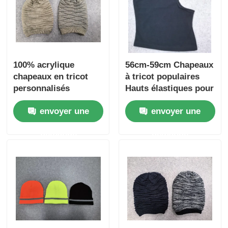
100% acrylique
56cm-59cm Chapeaux
chapeaux en tricot
à tricot populaires
personnalisés
Hauts élastiques pour
chapeaux en tricot en
l'hiver
envoyer une
envoyer une
blanc couleur solide
chapeau chaud
demande
demande
hivernal