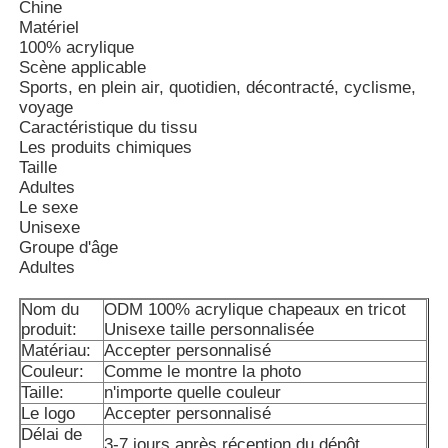
Chine
Matériel
100% acrylique
Scène applicable
Sports, en plein air, quotidien, décontracté, cyclisme,
voyage
Caractéristique du tissu
Les produits chimiques
Taille
Adultes
Le sexe
Unisexe
Groupe d'âge
Adultes
Nom du
ODM 100% acrylique chapeaux en tricot
Maison
produit:
Unisexe taille personnalisée
Matériau:
Accepter personnalisé
Couleur:
Comme le montre la photo
Produits
Taille:
n'importe quelle couleur
Le logo
Accepter personnalisé
Délai de
Au sujet de nous
3-7 jours après réception du dépôt