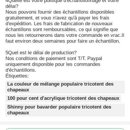
4Quelle est votre politique d'échantillonnage et votre
délai?
Nous pouvons fournir des échantillons disponibles
Legging Spandex Femme
gratuitement, et vous n'avez qu'à payer les frais
d'expédition. Les frais de fabrication de nouveaux
échantillons sont remboursables, ce qui signifie que
Guêtres colorées de yoga
nous les retournerons dans votre commande en vrac.Il
faut environ deux semaines pour faire un échantillon.
Entraîneur Socks de sports
5Quel est le délai de production?
Nos conditions de paiement sont T/T. Paypal
uniquement disponible pour les commandes
d'échantillons.
les chaussettes des hommes géniaux
Étiquettes:
La couleur de mélange populaire tricotent des
Les chaussettes de fantaisie des femmes
chapeaux
100 pour cent d'acrylique tricotent des chapeaux
Shinny pour bavarder populaire tricotent des
Chaussettes douces et confortables
chapeaux
Chapeaux de paille d'été pour femmes