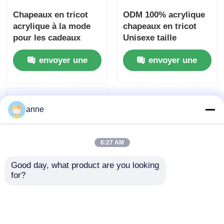
Chapeaux en tricot
ODM 100% acrylique
acrylique à la mode
chapeaux en tricot
pour les cadeaux
Unisexe taille
promotionnels
personnalisée
envoyer une
envoyer une
demande
demande
anne
6:27 AM
Good day, what product are you looking 
for?
La couleur de
mélange Shinny le fil
populaire tricotent