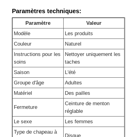
Paramètres techniques:
Visite d'usine
Paramètre
Valeur
Modèle
Les produits
Contactez-nous
Couleur
Naturel
Instructions pour les
Nettoyer uniquement les
nouvelles
soins
taches
Saison
L'été
Cas
Groupe d'âge
Adultes
Matériel
Des pailles
Demandez une citation
Ceinture de menton
Fermeture
réglable
Les guêtres sans couture des femmes
Le sexe
Les femmes
Type de chapeau à
L'ouatine des femmes a rayé des guêtres
Disque