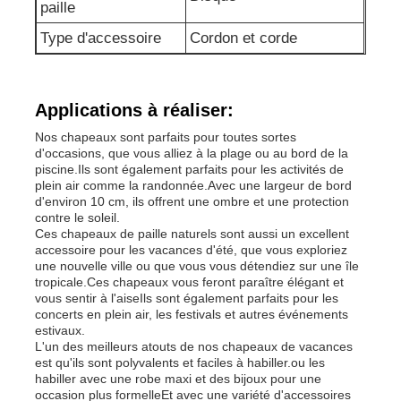
paille
Type d'accessoire
Cordon et corde
Legging Spandex Femme
Guêtres colorées de yoga
Applications à réaliser:
Nos chapeaux sont parfaits pour toutes sortes
d'occasions, que vous alliez à la plage ou au bord de la
Entraîneur Socks de sports
piscine.Ils sont également parfaits pour les activités de
plein air comme la randonnée.Avec une largeur de bord
d'environ 10 cm, ils offrent une ombre et une protection
les chaussettes des hommes géniaux
contre le soleil.
Ces chapeaux de paille naturels sont aussi un excellent
accessoire pour les vacances d'été, que vous exploriez
une nouvelle ville ou que vous vous détendiez sur une île
Les chaussettes de fantaisie des femmes
tropicale.Ces chapeaux vous feront paraître élégant et
vous sentir à l'aiseIls sont également parfaits pour les
concerts en plein air, les festivals et autres événements
Chaussettes douces et confortables
estivaux.
L'un des meilleurs atouts de nos chapeaux de vacances
est qu'ils sont polyvalents et faciles à habiller.ou les
habiller avec une robe maxi et des bijoux pour une
Chapeaux de paille d'été pour femmes
occasion plus formelleEt avec une variété d'accessoires