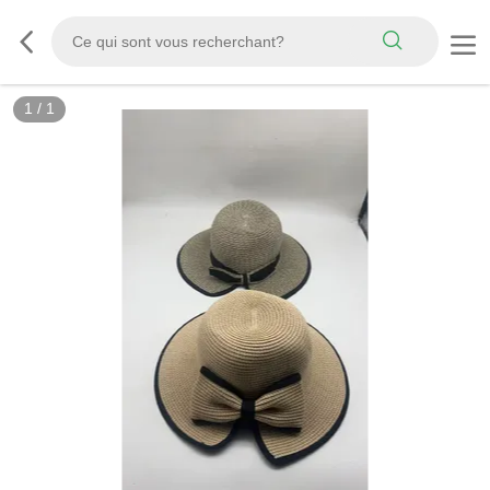
1
/
1