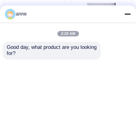
anne
2:20 AM
Good day, what product are you looking 
for?
Chapeau naturel de
Un élégant chapeau
paille pour femmes à
de paille rond de 15
large bord
cm avec ruban
envoyer une
envoyer une
demande
demande
Aperçu
Au sujet de nous
Contactez-nous
Desktop Site
Plan du site
Politique de confidentialité