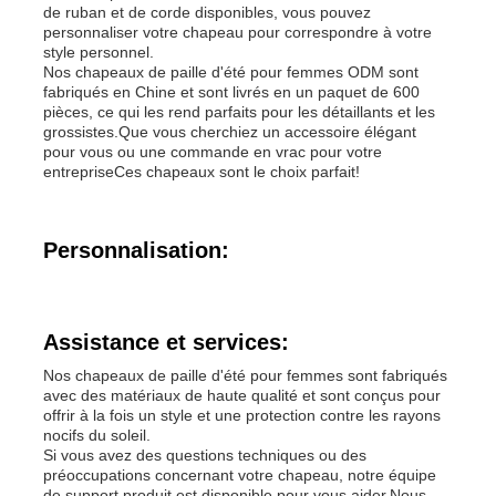
de ruban et de corde disponibles, vous pouvez
personnaliser votre chapeau pour correspondre à votre
style personnel.
Bonnets en tricot populaires
Nos chapeaux de paille d'été pour femmes ODM sont
fabriqués en Chine et sont livrés en un paquet de 600
pièces, ce qui les rend parfaits pour les détaillants et les
Foulard silencieux pour femme
grossistes.Que vous cherchiez un accessoire élégant
pour vous ou une commande en vrac pour votre
entrepriseCes chapeaux sont le choix parfait!
Gants de ski imperméabilisants
Personnalisation:
Gants tricotés pour l'hiver
Assistance et services:
Nos chapeaux de paille d'été pour femmes sont fabriqués
avec des matériaux de haute qualité et sont conçus pour
offrir à la fois un style et une protection contre les rayons
nocifs du soleil.
Si vous avez des questions techniques ou des
préoccupations concernant votre chapeau, notre équipe
de support produit est disponible pour vous aider.Nous